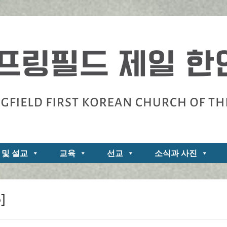
zarene
 및 설교
교육
선교
소식과 사진
]