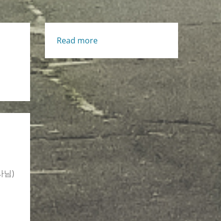
:
Read more
생
명
의
삶
[Tue.,
10/21/2025]
사님)