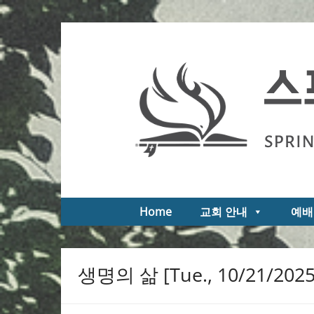
Skip
to
스프링필드 제일한인교회
Springfield First Korean Church of the Na
content
Home
교회 안내
예배
생명의 삶 [Tue., 10/21/2025