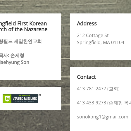
ngfield First Korean
Address
ch of the Nazarene
212 Cottage St
링필드 제일한인교회
Springfield, MA 01104
목사: 손제형
 Jaehyung Son
Contact
413-781-2477 (교회)
413-433-9273 (손제형 목
sonokong1@gmail.com