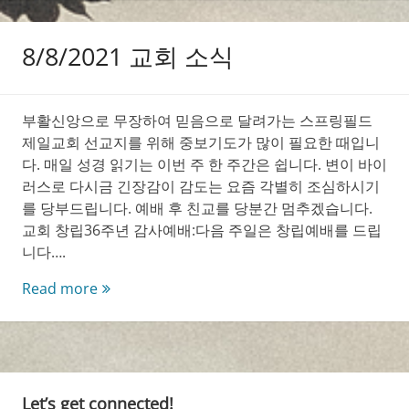
회
소
8/8/2021 교회 소식
식
부활신앙으로 무장하여 믿음으로 달려가는 스프링필드
제일교회 선교지를 위해 중보기도가 많이 필요한 때입니
다. 매일 성경 읽기는 이번 주 한 주간은 쉽니다. 변이 바이
러스로 다시금 긴장감이 감도는 요즘 각별히 조심하시기
를 당부드립니다. 예배 후 친교를 당분간 멈추겠습니다.
교회 창립36주년 감사예배:다음 주일은 창립예배를 드립
니다….
8/8/2021
Read more
교
회
소
식
Let’s get connected!