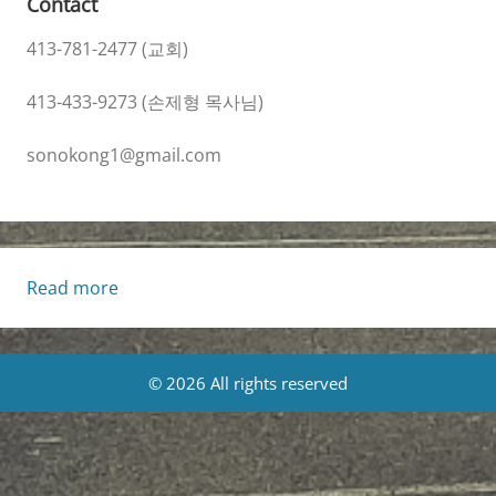
Contact
413-781-2477 (교회)
413-433-9273 (손제형 목사님)
sonokong1@gmail.com
:
Read more
8/8/2021
교
회
© 2026 All rights reserved
소
식