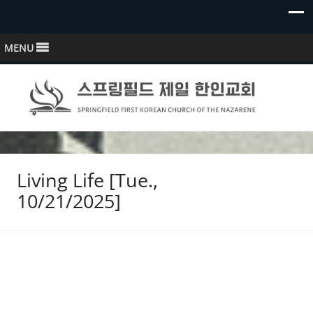
MENU
스프링필드 제일한인교회
Springfield First Korean Church of the Nazarene
Living Life [Tue.,
10/21/2025]