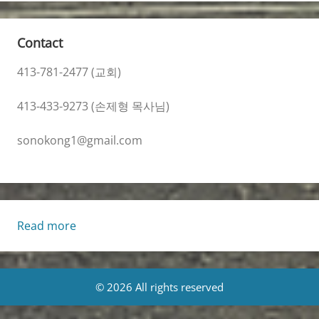
Contact
413-781-2477 (교회)
413-433-9273 (손제형 목사님)
sonokong1@gmail.com
:
Read more
Living
Life
[Tue.,
© 2026 All rights reserved
10/21/2025]