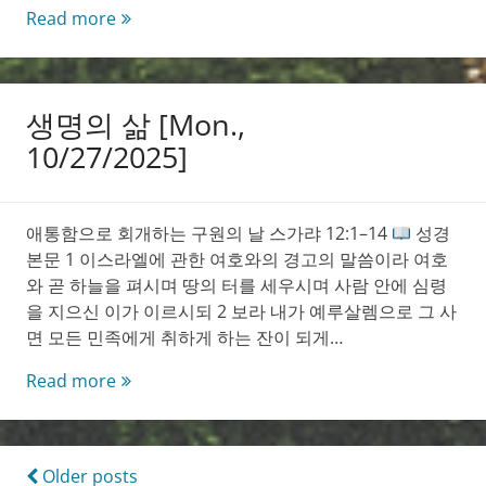
Living
Read more
Life
[Mon.,
10/27/2025]
생명의 삶 [Mon.,
10/27/2025]
애통함으로 회개하는 구원의 날 스가랴 12:1–14
성경
본문 1 이스라엘에 관한 여호와의 경고의 말씀이라 여호
와 곧 하늘을 펴시며 땅의 터를 세우시며 사람 안에 심령
을 지으신 이가 이르시되 2 보라 내가 예루살렘으로 그 사
면 모든 민족에게 취하게 하는 잔이 되게…
생
Read more
명
의
삶
Posts
Older posts
[Mon.,