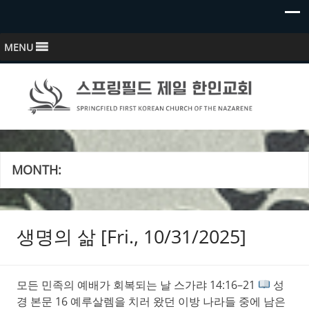
MENU
스프링필드 제일한인교회
Springfield First Korean Church of the Nazarene
MONTH:
생명의 삶 [Fri., 10/31/2025]
모든 민족의 예배가 회복되는 날 스가랴 14:16–21
성
경 본문 16 예루살렘을 치러 왔던 이방 나라들 중에 남은