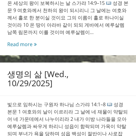
온 세상의 왕이 보복하시는 날 스가랴 14:9–15
성경 본
문 9 여호와께서 천하의 왕이 되시리니 그 날에는 여호와
께서 홀로 한 분이실 것이요 그의 이름이 홀로 하나이실
것이라 10 온 땅이 아라바 같이 되되 게바에서 예루살렘
남쪽 림몬까지 이를 것이며 예루살렘이…
생
Read more
명
의
삶
생명의 삶 [Wed.,
[Thu.,
10/30/2025]
10/29/2025]
빛으로 임하시는 구원자 하나님 스가랴 14:1–8
성경
본문 1 여호와의 날이 이르리라 그 날에 네 재물이 약탈되
어 네 가운데에서 나누이리라 2 내가 이방 나라들을 모아
예루살렘과 싸우게 하리니 성읍이 함락되며 가옥이 약탈
되며 부녀가 욕을 당하며 성읍 백성이 절반이나 사로잡