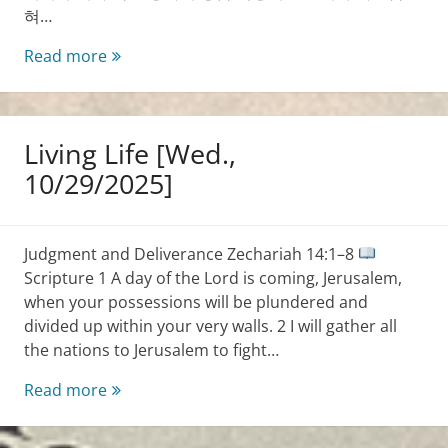
혀…
생
Read more
명
의
삶
Living Life [Wed.,
[Wed.,
10/29/2025]
10/29/2025]
Judgment and Deliverance Zechariah 14:1–8
Scripture 1 A day of the Lord is coming, Jerusalem,
when your possessions will be plundered and
divided up within your very walls. 2 I will gather all
the nations to Jerusalem to fight…
Living
Read more
Life
[Wed.,