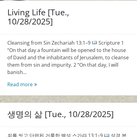
10/29/2025]
Living Life [Tue.,
10/28/2025]
Cleansing from Sin Zechariah 13:1–9
Scripture 1
“On that day a fountain will be opened to the house
of David and the inhabitants of Jerusalem, to cleanse
them from sin and impurity. 2 “On that day, I will
banish…
Living
Read more
Life
[Tue.,
10/28/2025]
생명의 삶 [Tue., 10/28/2025]
죄를 씻고 단련된 거룩한 백성 스가랴 13:1–9
성경 본