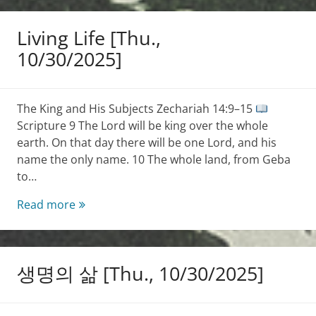
[Fri.,
10/31/2025]
Living Life [Thu.,
10/30/2025]
The King and His Subjects Zechariah 14:9–15
Scripture 9 The Lord will be king over the whole
earth. On that day there will be one Lord, and his
name the only name. 10 The whole land, from Geba
to…
Living
Read more
Life
[Thu.,
10/30/2025]
생명의 삶 [Thu., 10/30/2025]