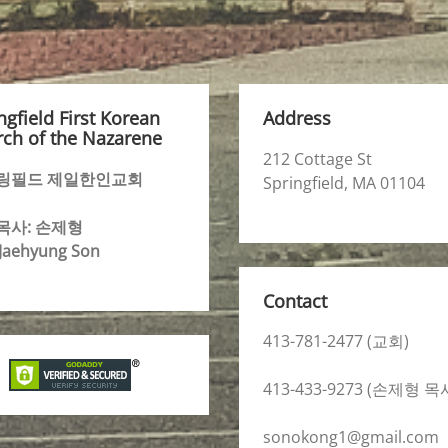
ngfield First Korean
Address
ch of the Nazarene
212 Cottage St
링필드 제일한인교회
Springfield, MA 01104
목사: 손제형
 Jaehyung Son
Contact
413-781-2477 (교회)
413-433-9273 (손제형 목
sonokong1@gmail.com