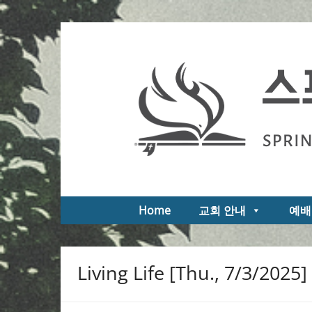
Skip
to
스프링필드 제일한인교회
Springfield First Korean Church of the Na
content
Home
교회 안내
예배
Post
Living Life [Thu., 7/3/2025]
navigation