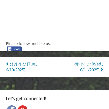
Please follow and like us:
Post
생명의 삶 [Tue.,
생명의 삶 [Wed.,
6/10/2025]
6/11/2025]
navigation
Let’s get connected!