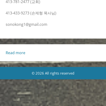
413-781-2477 (교회)
413-433-9273 (손제형 목사님)
sonokong1@gmail.com
:
Read more
Living
Life
[Tue.,
© 2026 All rights reserved
6/10/2025]