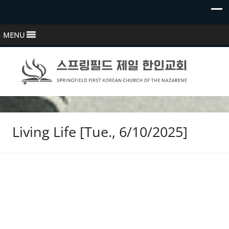
MENU
스프링필드 제일한인교회
Springfield First Korean Church of the Nazarene
Living Life [Tue., 6/10/2025]