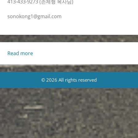
413-433-9273 (손제형 목사님)
sonokong1@gmail.com
:
Read more
Living
Life
[Tue.,
© 2026 All rights reserved
5/13/2025]