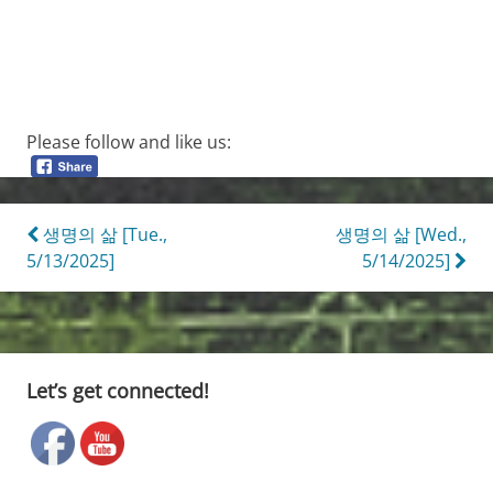
Please follow and like us:
Post
생명의 삶 [Tue.,
생명의 삶 [Wed.,
5/13/2025]
5/14/2025]
navigation
Let’s get connected!