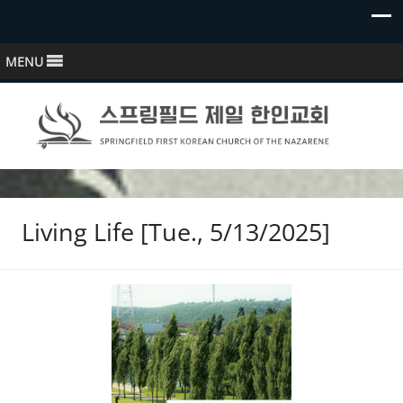
MENU
스프링필드 제일한인교회
Springfield First Korean Church of the Nazarene
Living Life [Tue., 5/13/2025]