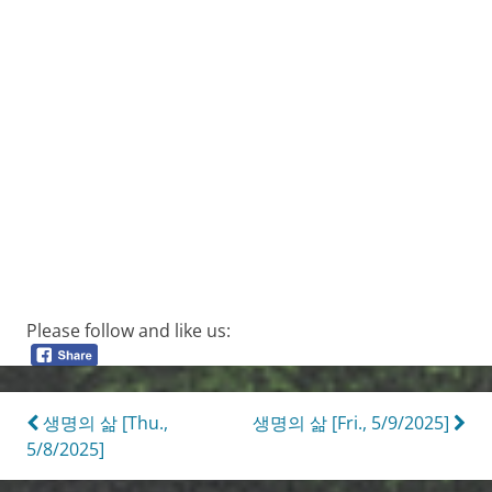
Please follow and like us:
Post
생명의 삶 [Thu.,
생명의 삶 [Fri., 5/9/2025]
5/8/2025]
navigation