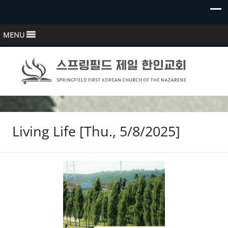
MENU
스프링필드 제일한인교회
Springfield First Korean Church of the Nazarene
Living Life [Thu., 5/8/2025]