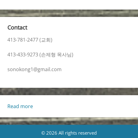
Contact
413-781-2477 (교회)
413-433-9273 (손제형 목사님)
sonokong1@gmail.com
:
Read more
Living
Life
[Thu.,
© 2026 All rights reserved
5/8/2025]