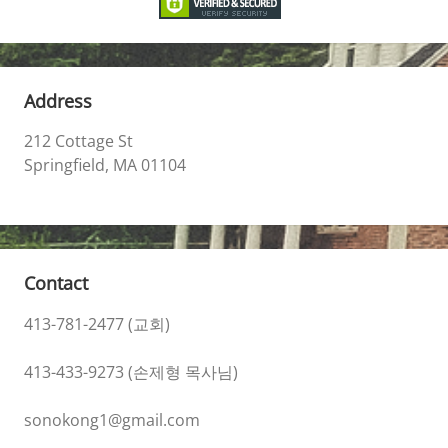
Address
212 Cottage St
Springfield, MA 01104
Contact
413-781-2477 (교회)
413-433-9273 (손제형 목사님)
sonokong1@gmail.com