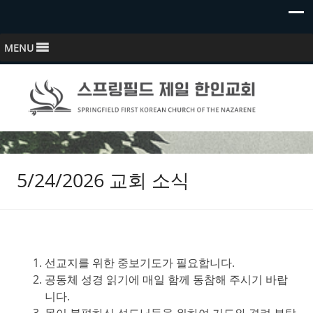
MENU
스프링필드 제일한인교회
Springfield First Korean Church of the Nazarene
5/24/2026 교회 소식
선교지를 위한 중보기도가 필요합니다.
공동체 성경 읽기에 매일 함께 동참해 주시기 바랍
니다.
몸이 불편하신 성도님들을 위하여 기도와 격려 부탁