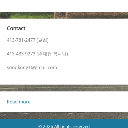
Contact
413-781-2477 (교회)
413-433-9273 (손제형 목사님)
sonokong1@gmail.com
:
Read more
10/5/2025
교
회
© 2026 All rights reserved