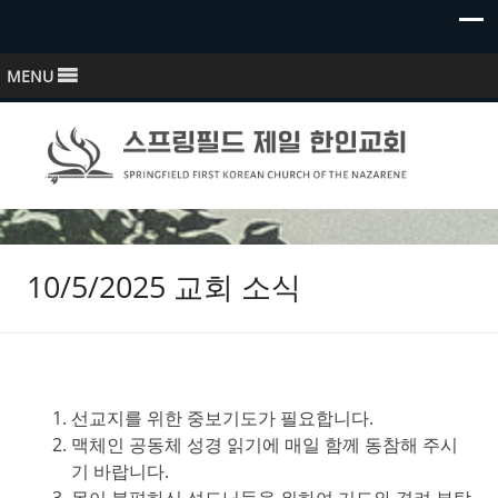
MENU
스프링필드 제일한인교회
Springfield First Korean Church of the Nazarene
10/5/2025 교회 소식
선교지를 위한 중보기도가 필요합니다.
맥체인 공동체 성경 읽기에 매일 함께 동참해 주시
기 바랍니다.
몸이 불편하신 성도님들을 위하여 기도와 격려 부탁