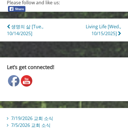
Please follow and like us:
Post
생명의 삶 [Tue.,
Living Life [Wed.,
10/14/2025]
10/15/2025]
navigation
Let’s get connected!
7/19/2026 교회 소식
7/5/2026 교회 소식