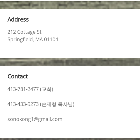
Address
212 Cottage St
Springfield, MA 01104
Contact
413-781-2477 (교회)
413-433-9273 (손제형 목사님)
sonokong1@gmail.com