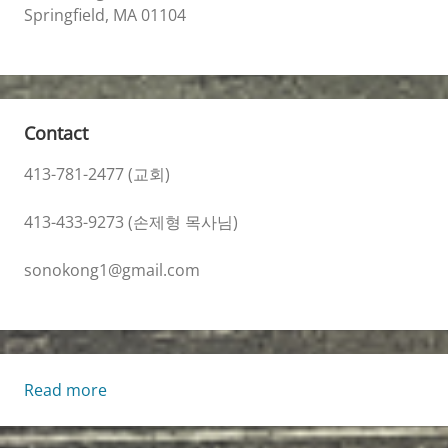
Springfield, MA 01104
Contact
413-781-2477 (교회)
413-433-9273 (손제형 목사님)
sonokong1@gmail.com
:
Read more
생
명