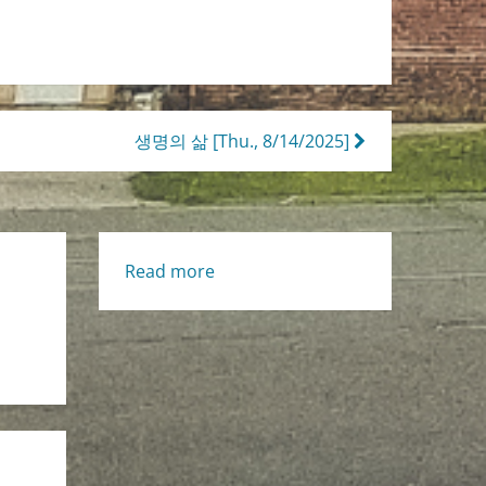
생명의 삶 [Thu., 8/14/2025]
:
Read more
Living
Life
[Wed.,
8/13/2025]