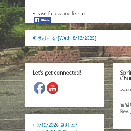
Please follow and like us:
Post
생명의 삶 [Wed., 8/13/2025]
navigation
Let’s get connected!
Spri
Chur
스프
담임
Rev.
7/19/2026 교회 소식