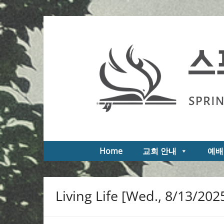
Skip
to
스프링필드 제일한인교회
Springfield First Korean Church of the Na
content
Home
교회 안내
예배
Living Life [Wed., 8/13/202