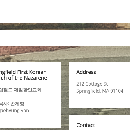
ngfield First Korean
Address
ch of the Nazarene
212 Cottage St
링필드 제일한인교회
Springfield, MA 01104
목사: 손제형
 Jaehyung Son
Contact