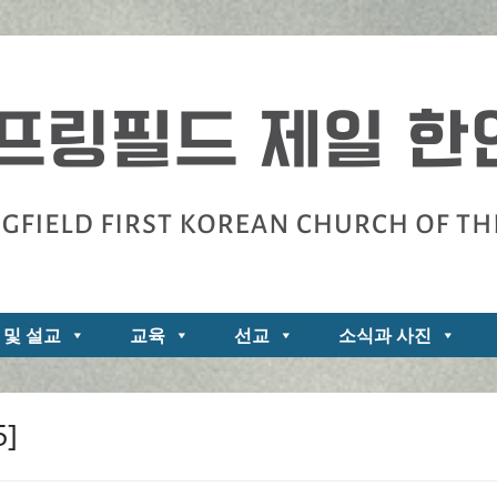
zarene
 및 설교
교육
선교
소식과 사진
5]