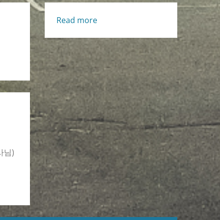
:
Read more
Living
Life
[Thu.,
8/7/2025]
사님)