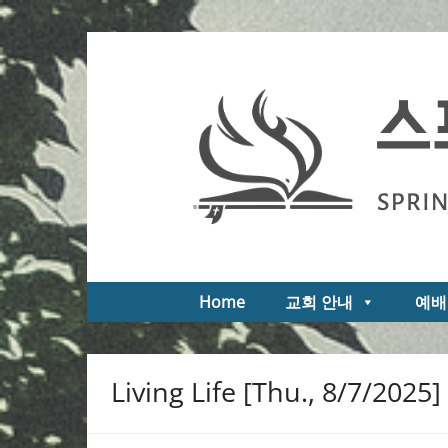
Skip
to
스프링필드 제일한인교회
Springfield First Korean Church of the Na
content
Home
교회 안내
예배
Living Life [Thu., 8/7/2025]