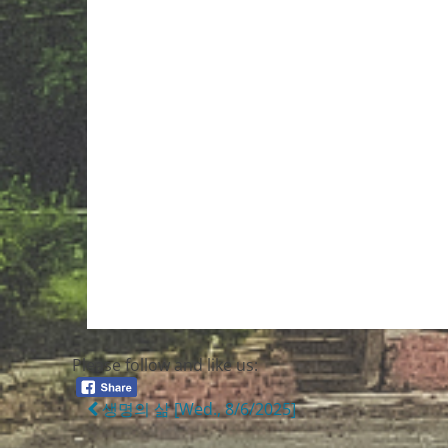
Please follow and like us:
Post
생명의 삶 [Wed., 8/6/2025]
navigation