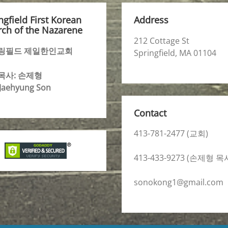
ngfield First Korean
Address
ch of the Nazarene
212 Cottage St
링필드 제일한인교회
Springfield, MA 01104
목사: 손제형
 Jaehyung Son
Contact
413-781-2477 (교회)
413-433-9273 (손제형 목
sonokong1@gmail.com