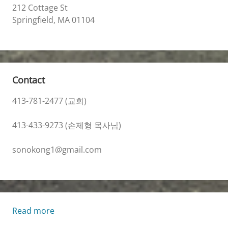
212 Cottage St
Springfield, MA 01104
Contact
413-781-2477 (교회)
413-433-9273 (손제형 목사님)
sonokong1@gmail.com
:
Read more
Living