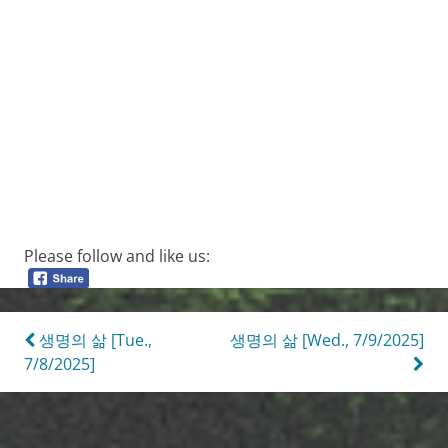
Please follow and like us:
Post
생명의 삶 [Tue.,
생명의 삶 [Wed., 7/9/2025]
7/8/2025]
navigation