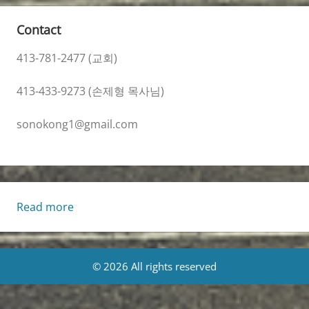
Contact
413-781-2477 (교회)
413-433-9273 (손제형 목사님)
sonokong1@gmail.com
:
Read more
Living
Life
[Wed.,
© 2026 All rights reserved
7/9/2025]