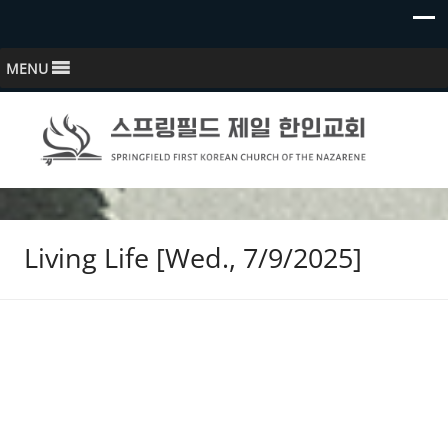
MENU
스프링필드 제일한인교회
Springfield First Korean Church of the Nazarene
Living Life [Wed., 7/9/2025]