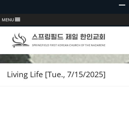
MENU
스프링필드 제일한인교회
Springfield First Korean Church of the Nazarene
Living Life [Tue., 7/15/2025]