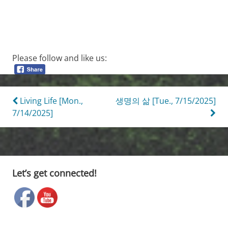
Please follow and like us:
Post
Living Life [Mon.,
생명의 삶 [Tue., 7/15/2025]
7/14/2025]
navigation
Let’s get connected!