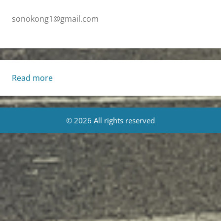
sonokong1@gmail.com
:
Read more
Living
Life
[Tue.,
© 2026 All rights reserved
7/15/2025]