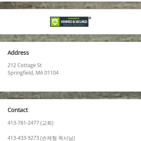
Address
212 Cottage St
Springfield, MA 01104
Contact
413-781-2477 (교회)
413-433-9273 (손제형 목사님)