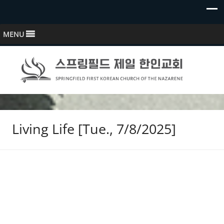
MENU
스프링필드 제일한인교회
Springfield First Korean Church of the Nazarene
ost
Living Life [Tue., 7/8/2025]
avigation