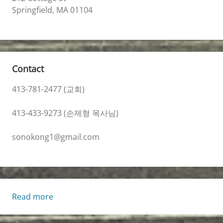
Springfield, MA 01104
Contact
413-781-2477 (교회)
413-433-9273 (손제형 목사님)
sonokong1@gmail.com
:
Read more
Living
Life