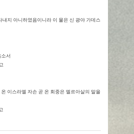
나타내지 아니하였음이니라 이 물은 신 광야 가데스
옵소서
고
 온 이스라엘 자손 곧 온 회중은 엘르아살의 말을
고