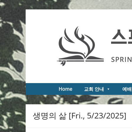
Skip
to
스프링필드 제일한인교회
Springfield First Korean Church of the Na
content
Home
교회 안내
예배
생명의 삶 [Fri., 5/23/2025]