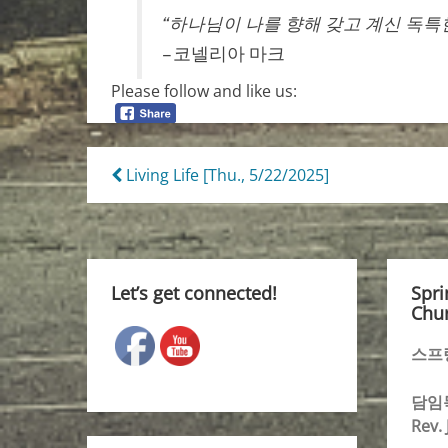
“하나님이 나를 향해 갖고 계신 독특
– 코넬리아 마크
Please follow and like us:
Post
Living Life [Thu., 5/22/2025]
navigation
Let’s get connected!
Spri
Chur
스프
담임
Rev.