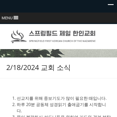
MENU
스프링필드 제일한인교회
Springfield First Korean Church of the Nazarene
2/18/2024 교회 소식
선교지를 위해 중보기도가 많이 필요한 때입니다.
하루 20분 공동체 성경읽기 출애굽기를 시작합니
다.
몸이 불편하신 성도님들을 위하여 기도와 격려 부탁