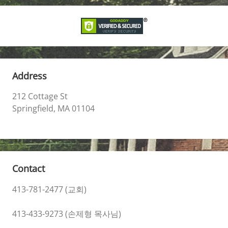
Address
212 Cottage St
Springfield, MA 01104
Contact
413-781-2477 (교회)
413-433-9273 (손제형 목사님)