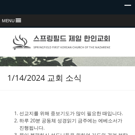
MENU
스프링필드 제일한인교회
Springfield First Korean Church of the Nazarene
1/14/2024 교회 소식
선교지를 위해 중보기도가 많이 필요한 때입니다.
하루 20분 공동체 성경읽기 금주에는 에베소서가
진행됩니다.
몸이 불편하신 성도님들을 위하여 기도와 격려 부탁