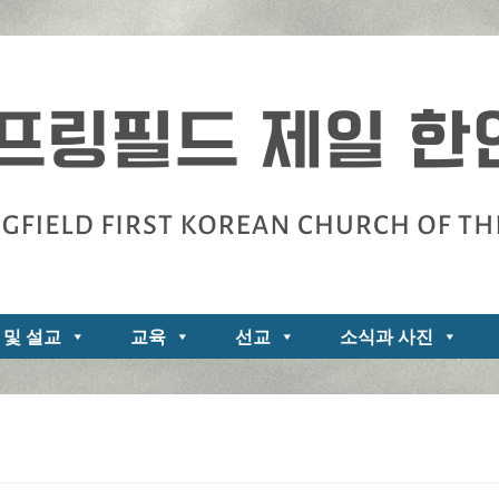
zarene
 및 설교
교육
선교
소식과 사진