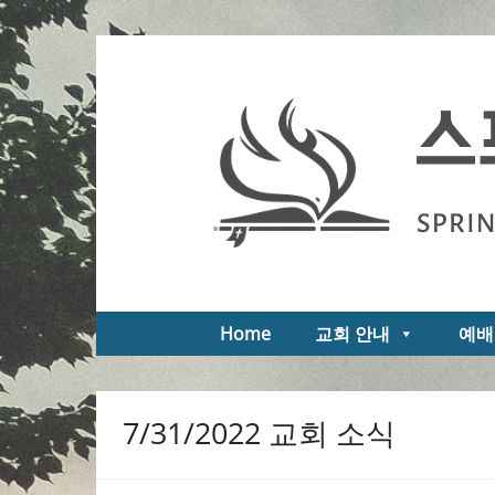
Skip
to
스프링필드 제일한인교회
Springfield First Korean Church of the Na
content
Home
교회 안내
예배
7/31/2022 교회 소식