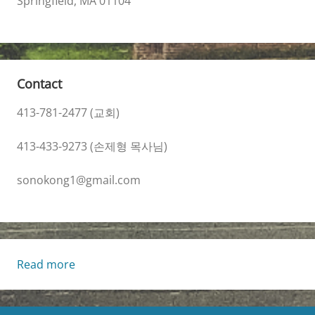
Springfield, MA 01104
Contact
413-781-2477 (교회)
413-433-9273 (손제형 목사님)
sonokong1@gmail.com
Read more